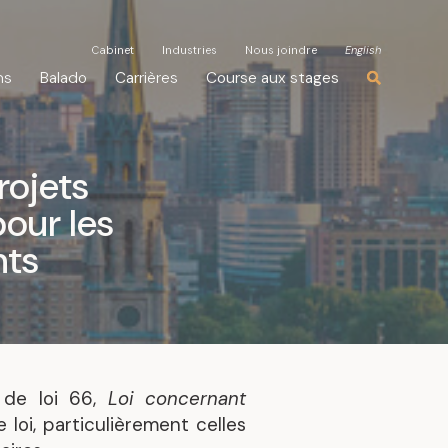
Cabinet
Cabinet
Industries
Industries
Nous joindre
Nous joindre
English
English
ns
ns
Balado
Balado
Carrières
Carrières
Course aux stages
Course aux stages
rojets
pour les
nts
 de loi 66,
Loi concernant
loi, particulièrement celles