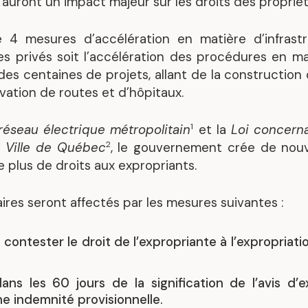
 auront un impact majeur sur les droits des propriét
Mandats représentatif
e 4 mesures d’accélération en matière d’infras
es privés soit l’accélération des procédures en ma
des centaines de projets, allant de la constructio
vation de routes et d’hôpitaux.
1
réseau électrique métropolitain
et la
Loi concerna
2
 Ville de Québec
, le gouvernement crée de nouv
 plus de droits aux expropriants.
res seront affectés par les mesures suivantes :
contester le droit de l’expropriante à l’expropriatio
ans les 60 jours de la signification de l’avis d’
ne indemnité provisionnelle.