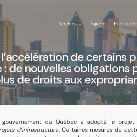
Services
Services
Équipe
Équipe
Publicatio
Publicatio
Expertises
Droit de la construction
l’accélération de certains p
Droit de la famille
e : de nouvelles obligations 
Droit des affaires
Droit fiscal
lus de droits aux expropria
Droit immobilier
Droit public immobilier
Droit successoral
Insolvabilité, restructuration, faillite et
liquidation
 gouvernement du Québec a adopté le projet
Litige
rojets d’infrastructure
. Certaines mesures de cette 