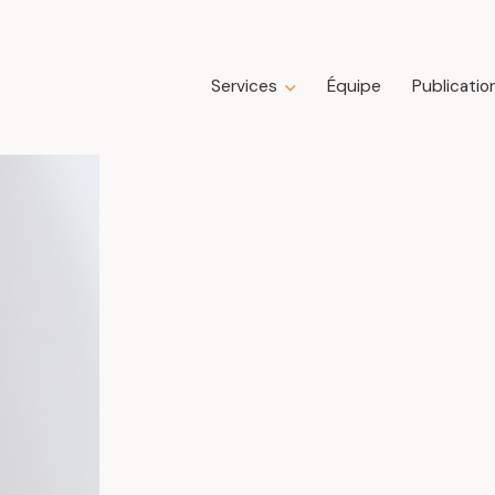
Services
Équipe
Publicatio
Expertises
Droit de la construction
Droit de la famille
Droit des affaires
Droit fiscal
Droit immobilier
Droit public immobilier
Droit successoral
Insolvabilité, restructuration, faillite et
liquidation
Litige