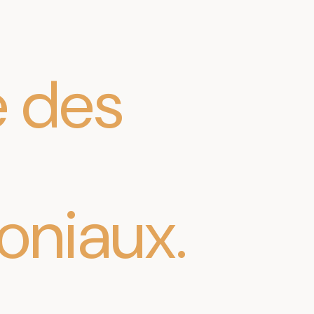
e
des
oniaux
.