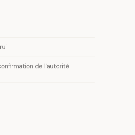
rui
nfirmation de l’autorité
rats de mariage et d’accords