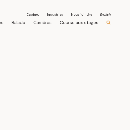
Cabinet
Cabinet
Industries
Industries
Nous joindre
Nous joindre
English
English
ns
ns
Balado
Balado
Carrières
Carrières
Course aux stages
Course aux stages