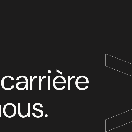
carrière
nous
.