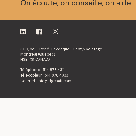
On écoute, on conseille, on aide.
800, boul. René-Lévesque Ouest, 26e étage
Montréal (Québec)
H3B 1X9 CANADA
Téléphone : 514.878.4311
Télécopieur : 514.878.4333
Courriel :
info@dgchait.com