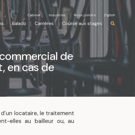
Cabinet
Cabinet
Industries
Industries
Nous joindre
Nous joindre
English
English
ns
ns
Balado
Balado
Carrières
Carrières
Course aux stages
Course aux stages
r commercial de
t, en cas de
 d’un locataire, le traitement
t-elles au bailleur ou, au