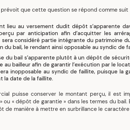
Mandats représentatif
 prévoit que cette question se répond comme suit 
nant lieu au versement dudit dépôt s’apparente 
perçu par anticipation afin d’acquitter les arré
u sera considéré partie intégrante du patrimoine d
du bail, le rendant ainsi opposable au syndic de fail
se du bail s’apparente plutôt à un dépôt de sécurit
au bailleur afin de garantir l’exécution par le loca
sera inopposable au syndic de faillite, puisque la g
 la date de la faillite.
cial puisse conserver le montant perçu, il est imp
 ou « dépôt de garantie » dans les termes du bail. 
ôt de manière à mettre en surbrillance le caractèr