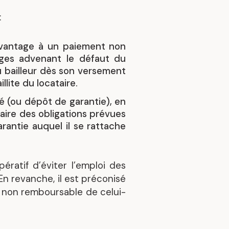
s
:
Découvrez nos réalisations
davantage à un paiement non
rages advenant le défaut du
u bailleur dès son versement
lite du locataire.
é (ou dépôt de garantie), en
taire des obligations prévues
arantie auquel il se rattache
ératif d’éviter l’emploi des
En revanche, il est préconisé
e non remboursable de celui-