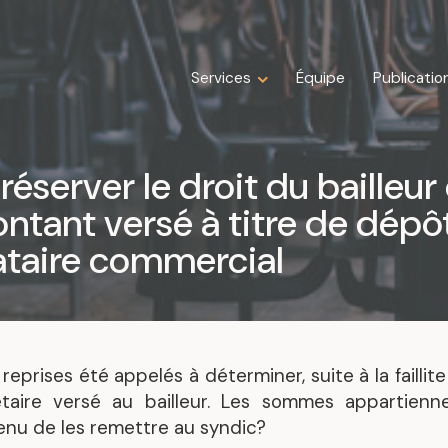
Services
Services
Équipe
Équipe
Publicatio
Publicatio
Expertises
Droit de la construction
réserver le droit du bailleu
Droit de la famille
ntant versé à titre de dépô
Droit des affaires
Droit fiscal
ocataire commercial
Droit immobilier
Droit public immobilier
Droit successoral
Insolvabilité, restructuration, faillite et
liquidation
eprises été appelés à déterminer, suite à la faillite
Litige
aire versé au bailleur. Les sommes appartiennen
 tenu de les remettre au syndic?