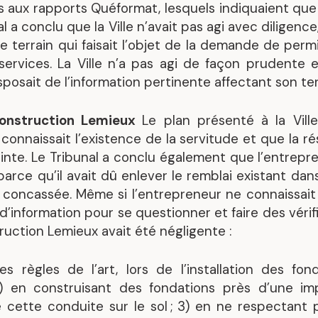
 aux rapports Quéformat, lesquels indiquaient que 
l a conclu que la Ville n’avait pas agi avec diligence
 terrain qui faisait l’objet de la demande de permi
services. La Ville n’a pas agi de façon prudente 
sposait de l’information pertinente affectant son ter
Construction Lemieux
Le plan présenté à la Vill
connaissait l’existence de la servitude et que la r
inte. Le Tribunal a conclu également que l’entrepre
 parce qu’il avait dû enlever le remblai existant da
 concassée. Même si l’entrepreneur ne connaissait p
 d’information pour se questionner et faire des vérifi
uction Lemieux avait été négligente :
s règles de l’art, lors de l’installation des fond
 2) en construisant des fondations près d’une i
 cette conduite sur le sol ; 3) en ne respectant pa