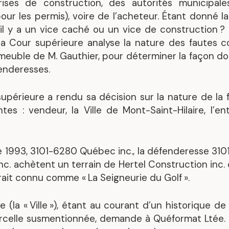
rises de construction, des autorités municipale
Mandats représentatif
our les permis), voire de l’acheteur. Étant donné la 
’il y a un vice caché ou un vice de construction ? 
, la Cour supérieure analyse la nature des fautes 
meuble de M. Gauthier, pour déterminer la façon don
fenderesses.
supérieure a rendu sa décision sur la nature de la 
es : vendeur, la Ville de Mont-Saint-Hilaire, l’en
 1993, 3101-6280 Québec inc., la défenderesse 3101
nc. achètent un terrain de Hertel Construction inc.
erait connu comme « La Seigneurie du Golf ».
e (la « Ville »), étant au courant d’un historique d
parcelle susmentionnée, demande à Quéformat Ltée.