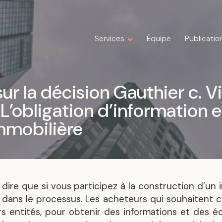
Services
Services
Équipe
Équipe
Publicatio
Publicatio
Expertises
Droit de la construction
r la décision Gauthier c. V
Droit de la famille
 L’obligation d’information 
Droit des affaires
Droit fiscal
mmobilière
Droit immobilier
Droit public immobilier
Droit successoral
Insolvabilité, restructuration, faillite et
liquidation
s dire que si vous participez à la construction d’un
Litige
 dans le processus. Les acheteurs qui souhaitent c
 entités, pour obtenir des informations et des écl