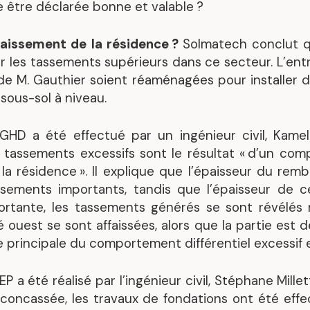
le être déclarée bonne et valable ?
ffaissement de la résidence ?
Solmatech conclut q
er les tassements supérieurs dans ce secteur. L’e
de M. Gauthier soient réaménagées pour installer 
 sous-sol à niveau.
 GHD a été effectué par un ingénieur civil, Kame
 tassements excessifs sont le résultat « d’un com
la résidence ». Il explique que l’épaisseur du rem
sements importants, tandis que l’épaisseur de ce
rtante, les tassements générés se sont révélés m
é ouest se sont affaissées, alors que la partie est 
se principale du comportement différentiel excessif 
.
 a été réalisé par l’ingénieur civil, Stéphane Millet
 concassée, les travaux de fondations ont été effe