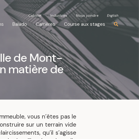
Cabinet
Cabinet
Industries
Industries
Nous joindre
Nous joindre
English
English
ns
ns
Balado
Balado
Carrières
Carrières
Course aux stages
Course aux stages
ille de Mont-
en matière de
 immeuble, vous n’êtes pas le
onstruire sur un terrain vide
aircissements, qu’il s’agisse