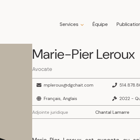
Services
Équipe
Publicatio
Expertises
Marie-Pier
Leroux
Droit de la construction
Droit de la famille
Droit des affaires
Avocate
Droit fiscal
Droit immobilier
mpleroux@dgchait.com
514.878.
Droit public immobilier
Français, Anglais
2022 - Q
Droit successoral
Insolvabilité, restructuration, faillite et
Adjointe juridique
Chantal Lamarre
liquidation
Litige