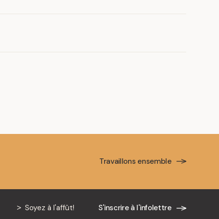
rsité de Montréal, 2020 – 2021
 l’Université de Montréal, 2019 – 2020
stagiaire
Travaillons ensemble
heureux d’annoncer l’embauche de Marie-Pier
Soyez à l'affût!
S'inscrire à l'infolettre