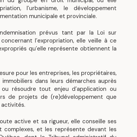
in du groupe en droit municipal, où elle
s
riation, l’urbanisme, le développement
Découvrez nos réalisations
lementation municipale et provinciale.
ndemnisation prévus tant par la Loi sur
 concernant l’expropriation, elle veille à ce
 expropriés qu’elle représente obtiennent la
sure pour les entreprises, les propriétaires,
s immobiliers dans leurs démarches auprès
r ou résoudre tout enjeu d’application ou
 lors de projets de (re)développement que
activités.
ute active et sa rigueur, elle conseille ses
et complexes, et les représente devant les