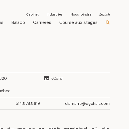
Cabinet
Industries
Nous joindre
English
ns
Balado
Carrières
Course aux stages
8620
vCard
uébec
514.878.8619
clamarre@dgchait.com