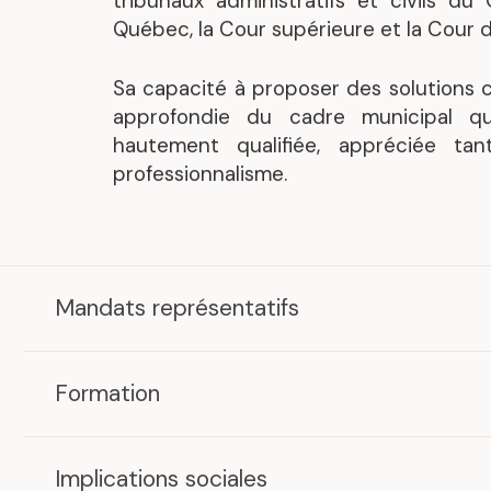
tribunaux administratifs et civils du
Québec, la Cour supérieure et la Cour d
.
Sa capacité à proposer des solutions 
approfondie du cadre municipal qué
hautement qualifiée, appréciée 
professionnalisme.
Mandats représentatifs
2025
Gain de cause pour le
Formation
Club de Golf
Métropolitain Anjou
face à la Ville de
LL.B.
Montréal
.
Université de Montréal, 2021
Implications sociales
La Cour d’appel du Québec a