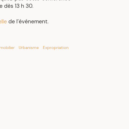
e dès 13 h 30.
s
Découvrez nos réalisations
lle
de l’événement.
obilier
Urbanisme
Expropriation