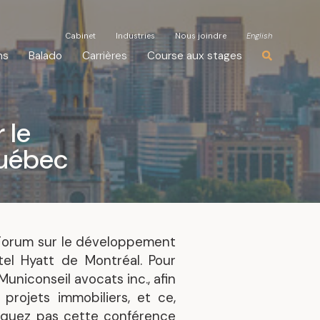
Cabinet
Cabinet
Industries
Industries
Nous joindre
Nous joindre
English
English
ns
ns
Balado
Balado
Carrières
Carrières
Course aux stages
Course aux stages
 le
Québec
 Forum sur le développement
el Hyatt de Montréal. Pour
Municonseil avocats inc., afin
projets immobiliers, et ce,
nquez pas cette conférence