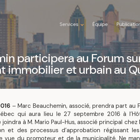
Services
Services
Équipe
Équipe
Publicatio
Publicatio
Expertises
Droit de la construction
n participera au Forum sur
Droit de la famille
 immobilier et urbain au 
Droit des affaires
Droit fiscal
Droit immobilier
Droit public immobilier
Droit successoral
201
6
– Marc Beauchemin, associé, prendra part au
Insolvabilité, restructuration, faillite et
uébec qui aura lieu le 27 septembre 2016 à l’Hôt
liquidation
joindra à M. Mario Paul-Hus, associé principal chez 
Litige
ion et des processus d’approbation régissant les 
e vue du promoteur et de la municipalité. Ne ma