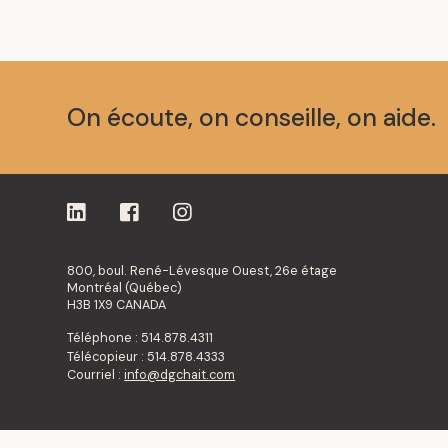
On écoute, on conseille, on aide.
800, boul. René-Lévesque Ouest, 26e étage
Montréal (Québec)
H3B 1X9 CANADA
Téléphone : 514.878.4311
Télécopieur : 514.878.4333
Courriel :
info@dgchait.com