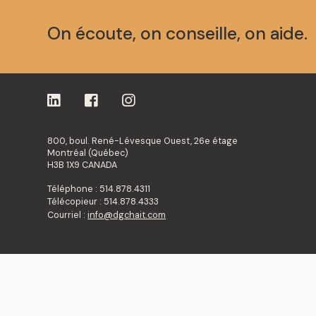
On écoute, on conseille, on aide.
800, boul. René-Lévesque Ouest, 26e étage
Montréal (Québec)
H3B 1X9 CANADA
Téléphone : 514.878.4311
Télécopieur : 514.878.4333
Courriel :
info@dgchait.com