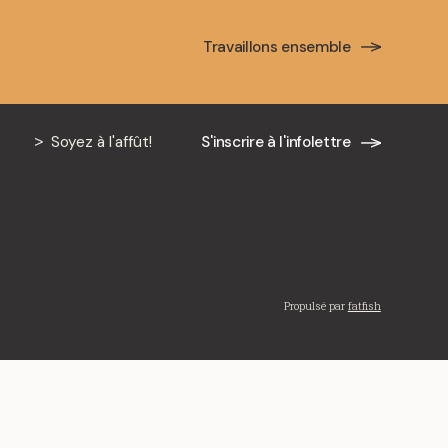
Travaillons ensemble
ction
Soyez à l'affût!
S'inscrire à l'infolettre
e la Conférence annuelle en construction de De
d’évolution constante du secteur ...
Propulsé par
fatfish