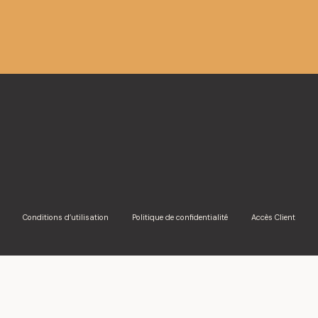
09 mars 2026
Conférence annuelle en constru
Nous avons le plaisir de vous inviter à la 19e édition d
Grandpré Chait. Dans un contexte de transformation et 
Conditions d’utilisation
Politique de confidentialité
Accès Client
10 avril 2025