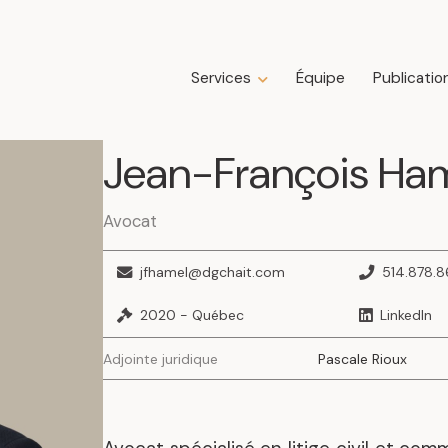
Services
Équipe
Publicatio
Expertises
Jean-François
Ha
Droit de la construction
Droit de la famille
Droit des affaires
Avocat
Droit fiscal
Droit immobilier
jfhamel@dgchait.com
514.878.8
Droit public immobilier
2020 - Québec
LinkedIn
Droit successoral
Insolvabilité, restructuration, faillite et
Adjointe juridique
Pascale Rioux
liquidation
Litige