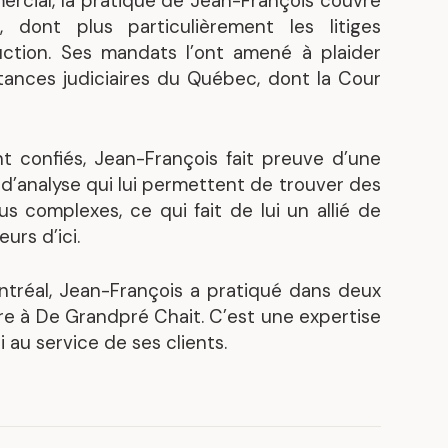
mmercial, la pratique de Jean-François couvre
s
dont plus particulièrement les litiges
Découvrez nos réalisations
uction. Ses mandats l’ont amené à plaider
tances judiciaires du Québec, dont la Cour
t confiés, Jean-François fait preuve d’une
é d’analyse qui lui permettent de trouver des
us complexes, ce qui fait de lui un allié de
urs d’ici.
ntréal, Jean-François a pratiqué dans deux
re à De Grandpré Chait. C’est une expertise
i au service de ses clients.