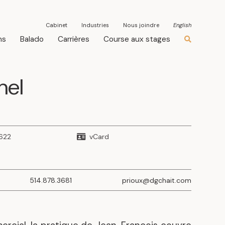
Cabinet
Industries
Nous joindre
English
ns
Balado
Carrières
Course aux stages
mel
622
vCard
514.878.3681
prioux@dgchait.com