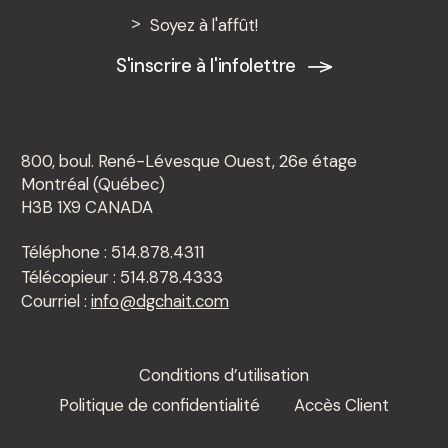
quatre de ses avocat·e·s à titre
Soyez à l'affût!
d’associé·e·s à compter du 1er f...
S'inscrire à l'infolettre
800, boul. René-Lévesque Ouest, 26e étage
Montréal (Québec)
H3B 1X9 CANADA
Téléphone : 514.878.4311
Télécopieur : 514.878.4333
Courriel :
info@dgchait.com
Conditions d’utilisation
Politique de confidentialité
Accès Client