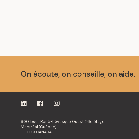
On écoute, on conseille, on aide.
800, boul. René-Lévesque Ouest, 26e étage
Montréal (Québec)
H3B 1X9 CANADA