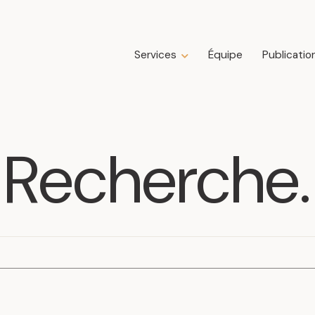
Services
Équipe
Publicatio
Expertises
Droit de la construction
Droit de la famille
Recherche
.
Droit des affaires
Droit fiscal
Droit immobilier
Droit public immobilier
Droit successoral
Insolvabilité, restructuration, faillite et
liquidation
Litige