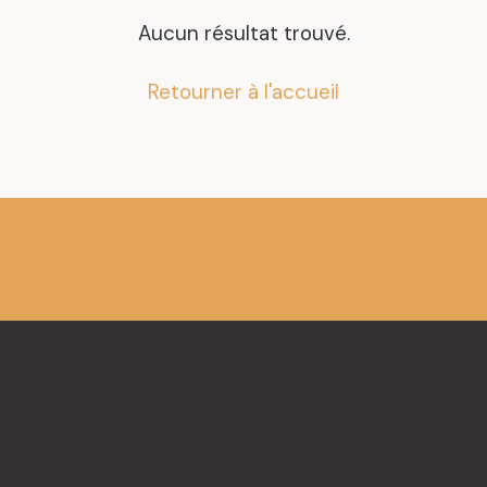
.
Mandats représentatif
Aucun résultat trouvé.
Retourner à l'accueil