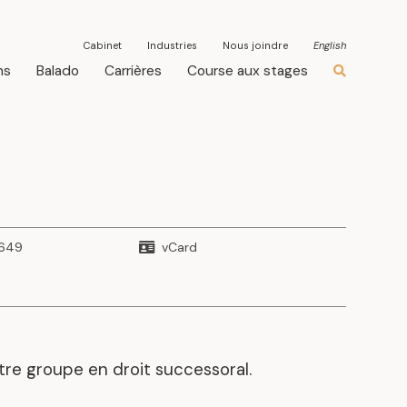
Cabinet
Industries
Nous joindre
English
ns
Balado
Carrières
Course aux stages
8649
vCard
otre groupe en droit successoral.