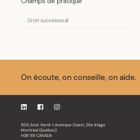
Champs de pratique
Droit successoral
On écoute, on conseille, on aide.
800, boul. René-Lévesque Ouest, 26e étage
Montréal (Québec)
H3B 1X9 CANADA