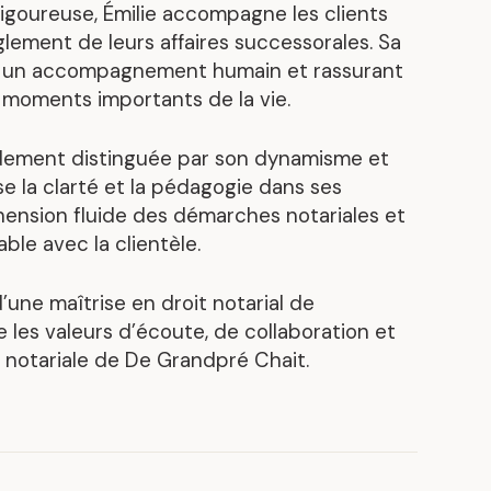
goureuse, Émilie accompagne les clients
s
Découvrez nos réalisations
èglement de leurs affaires successorales. Sa
rir un accompagnement humain et rassurant
s moments importants de la vie.
idement distinguée par son dynamisme et
rise la clarté et la pédagogie dans ses
hension fluide des démarches notariales et
ble avec la clientèle.
d’une maîtrise en droit notarial de
e les valeurs d’écoute, de collaboration et
e notariale de De Grandpré Chait.