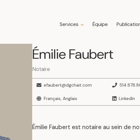
Services
Équipe
Publicatio
Expertises
Émilie
Faubert
Droit de la construction
Droit de la famille
Droit des affaires
Notaire
Droit fiscal
Droit immobilier
efaubert@dgchait.com
514.878.
Droit public immobilier
Français, Anglais
LinkedIn
Droit successoral
Insolvabilité, restructuration, faillite et
liquidation
Litige
Émilie Faubert est notaire au sein de n