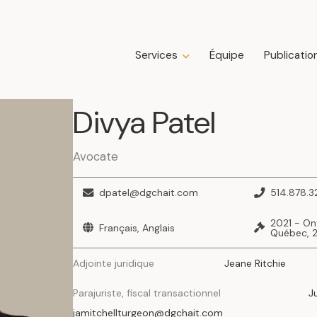
Services
Équipe
Publicatio
Expertises
Divya
Patel
Droit de la construction
Droit de la famille
Droit des affaires
Avocate
Droit fiscal
Droit immobilier
dpatel@dgchait.com
514.878.3
Droit public immobilier
2021 - On
Français, Anglais
Droit successoral
Québec, 
Insolvabilité, restructuration, faillite et
liquidation
Adjointe juridique
Jeane Ritchie
Litige
Parajuriste, fiscal transactionnel
J
jamitchellturgeon@dgchait.com