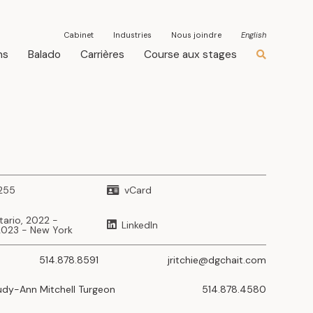
Cabinet
Industries
Nous joindre
English
ns
Balado
Carrières
Course aux stages
255
vCard
tario, 2022 -
LinkedIn
2023 - New York
514.878.8591
jritchie@dgchait.com
udy-Ann Mitchell Turgeon
514.878.4580